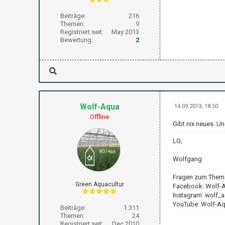
Beiträge:
216
Themen:
9
Registriert seit:
May 2013
Bewertung:
2
Wolf-Aqua
14.09.2013, 18:50
Offline
Gibt nix neues. Un
LG,
Wolfgang
Fragen zum Thema
Green Aquacultur
Facebook: Wolf-
Instagram: wolf_
YouTube: Wolf-A
Beiträge:
1.311
Themen:
24
Registriert seit:
Dec 2010