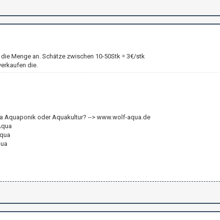
die Menge an. Schätze zwischen 10-50Stk = 3€/stk
verkaufen die.
 Aquaponik oder Aquakultur? --> www.wolf-aqua.de
Aqua
aqua
qua