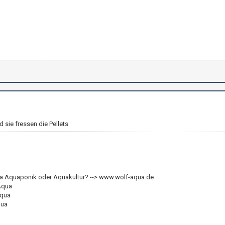
d sie fressen die Pellets
 Aquaponik oder Aquakultur? --> www.wolf-aqua.de
Aqua
aqua
qua