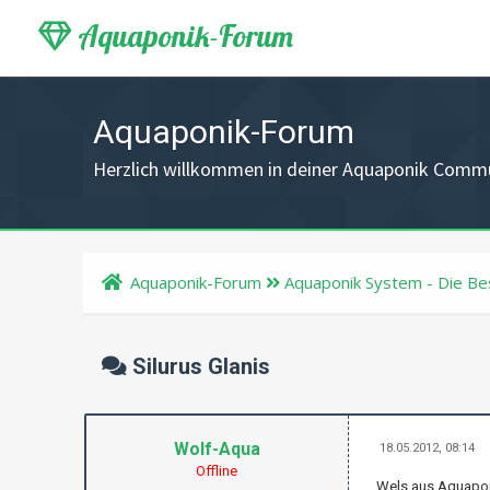
Aquaponik-Forum
Aquaponik-Forum
Herzlich willkommen in deiner Aquaponik Comm
Aquaponik-Forum
Aquaponik System - Die Be
Silurus Glanis
Wolf-Aqua
18.05.2012, 08:14
Offline
Wels aus Aquapon