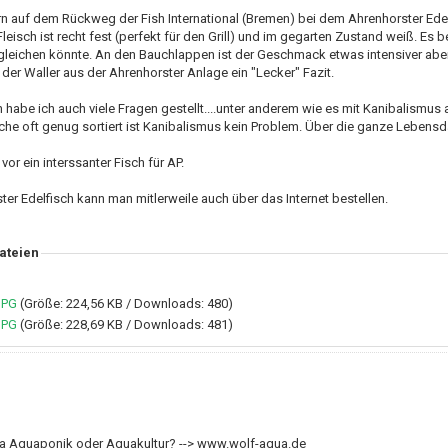
rn auf dem Rückweg der Fish International (Bremen) bei dem Ahrenhorster Edelf
Fleisch ist recht fest (perfekt für den Grill) und im gegarten Zustand weiß. 
gleichen könnte. An den Bauchlappen ist der Geschmack etwas intensiver aber
er Waller aus der Ahrenhorster Anlage ein "Lecker" Fazit.
 habe ich auch viele Fragen gestellt....unter anderem wie es mit Kanibalismus
he oft genug sortiert ist Kanibalismus kein Problem. Über die ganze Lebensdau
vor ein interssanter Fisch für AP.
er Edelfisch kann man mitlerweile auch über das Internet bestellen.
ateien
JPG
(Größe: 224,56 KB / Downloads: 480)
JPG
(Größe: 228,69 KB / Downloads: 481)
 Aquaponik oder Aquakultur? --> www.wolf-aqua.de