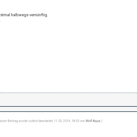
rstmal halbwegs vernünftig.
.
ieser Beitrag wurde zuletzt bearbeitet: 11.02.2014, 18:55 von
Wolf-Aqua
.)