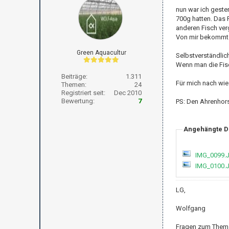
nun war ich geste
700g hatten. Das 
anderen Fisch ver
Von mir bekommt d
Green Aquacultur
Selbstverständlich
Wenn man die Fisc
Beiträge:
1.311
Für mich nach wie 
Themen:
24
Registriert seit:
Dec 2010
Bewertung:
7
PS: Den Ahrenhorst
Angehängte D
IMG_0099.
IMG_0100.
LG,
Wolfgang
Fragen zum Thema