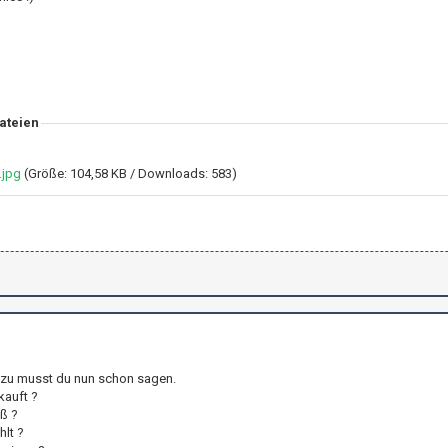
ateien
.jpg
(Größe: 104,58 KB / Downloads: 583)
zu musst du nun schon sagen.
kauft ?
ß ?
lt ?