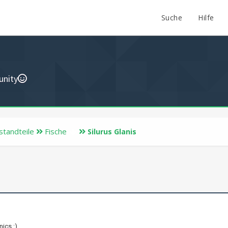
Suche
Hilfe
unity
standteile
Fische
Silurus Glanis
ics :)