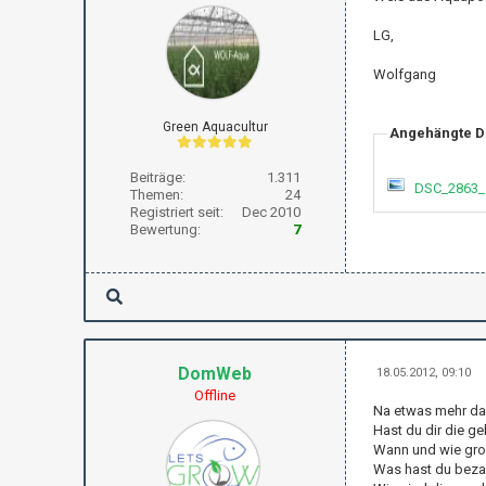
LG,
Wolfgang
Green Aquacultur
Angehängte D
Beiträge:
1.311
DSC_2863_
Themen:
24
Registriert seit:
Dec 2010
Bewertung:
7
DomWeb
18.05.2012, 09:10
Offline
Na etwas mehr da
Hast du dir die ge
Wann und wie gro
Was hast du bezah