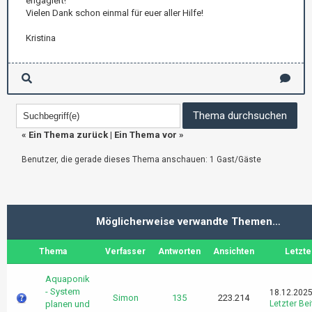
engagiert!
Vielen Dank schon einmal für euer aller Hilfe!
Kristina
«
Ein Thema zurück
|
Ein Thema vor
»
Benutzer, die gerade dieses Thema anschauen: 1 Gast/Gäste
Möglicherweise verwandte Themen…
Thema
Verfasser
Antworten
Ansichten
Letzte
Aquaponik
- System
18.12.2025
Simon
135
223.214
planen und
Letzter Bei