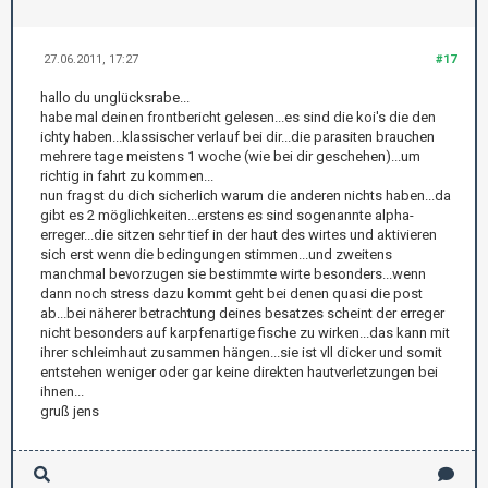
27.06.2011, 17:27
#17
hallo du unglücksrabe...
habe mal deinen frontbericht gelesen...es sind die koi's die den
ichty haben...klassischer verlauf bei dir...die parasiten brauchen
mehrere tage meistens 1 woche (wie bei dir geschehen)...um
richtig in fahrt zu kommen...
nun fragst du dich sicherlich warum die anderen nichts haben...da
gibt es 2 möglichkeiten...erstens es sind sogenannte alpha-
erreger...die sitzen sehr tief in der haut des wirtes und aktivieren
sich erst wenn die bedingungen stimmen...und zweitens
manchmal bevorzugen sie bestimmte wirte besonders...wenn
dann noch stress dazu kommt geht bei denen quasi die post
ab...bei näherer betrachtung deines besatzes scheint der erreger
nicht besonders auf karpfenartige fische zu wirken...das kann mit
ihrer schleimhaut zusammen hängen...sie ist vll dicker und somit
entstehen weniger oder gar keine direkten hautverletzungen bei
ihnen...
gruß jens