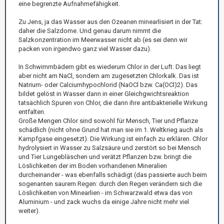
eine begrenzte Aufnahmefähigkeit.
Zu Jens, ja das Wasser aus den Ozeanen minearlisiert in der Tat:
daher die Salzdome. Und genau darum nimmt die
Salzkonzentration im Meerwasser nicht ab (es sei denn wir
packen von irgendwo ganz viel Wasser dazu).
In Schwimmbädern gibt es wiederum Chlor in der Luft. Das liegt
aber nicht am NaCl, sondern am zugesetzten Chlorkalk. Das ist
Natrium- oder Calciumhypochlorid (NaOCl bzw. Ca(OCl)2). Das
bildet gelöst in Wasser dann in einer Gleichgwichtsreaktion
tatsächlich Spuren von Chlor, die dann ihre antibakterielle Wirkung
entfalten.
Große Mengen Chlor sind sowohl für Mensch, Tier und Pflanze
schädlich (nicht ohne Grund hat man sie im 1. Weltkrieg auch als
Kampfgase eingesetzt). Die Wirkung ist einfach zu erklären. Chlor
hydrolysiert in Wasser zu Salzsäure und zerstört so bei Mensch
und Tier Lungebläschen und verätzt Pflanzen bzw. bringt die
Löslichkeiten der im Boden vorhandenen Mineralien
durcheinander - was ebenfalls schädigt (das passierte auch beim
sogenanten saurem Regen: durch den Regen verändern sich die
Löslichkeiten von Minearlien - im Schwarzwald etwa das von
Aluminium - und zack wuchs da einige Jahre nicht mehr viel
weiter).