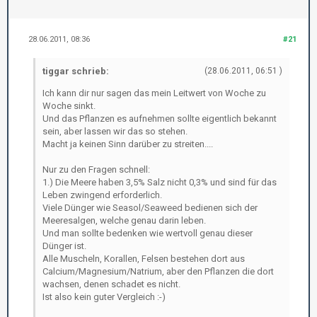
28.06.2011, 08:36
#21
tiggar schrieb:
(28.06.2011, 06:51 )
Ich kann dir nur sagen das mein Leitwert von Woche zu
Woche sinkt.
Und das Pflanzen es aufnehmen sollte eigentlich bekannt
sein, aber lassen wir das so stehen.
Macht ja keinen Sinn darüber zu streiten....
Nur zu den Fragen schnell:
1.) Die Meere haben 3,5% Salz nicht 0,3% und sind für das
Leben zwingend erforderlich.
Viele Dünger wie Seasol/Seaweed bedienen sich der
Meeresalgen, welche genau darin leben.
Und man sollte bedenken wie wertvoll genau dieser
Dünger ist.
Alle Muscheln, Korallen, Felsen bestehen dort aus
Calcium/Magnesium/Natrium, aber den Pflanzen die dort
wachsen, denen schadet es nicht.
Ist also kein guter Vergleich :-)