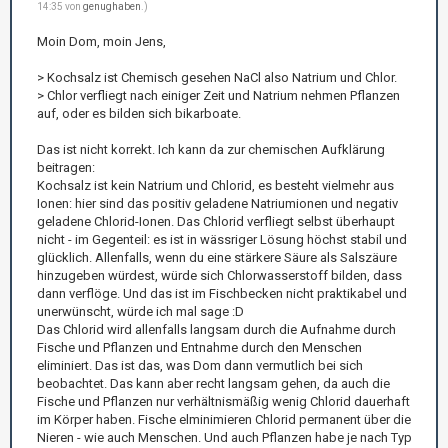
14:35 von
genughaben
.)
Moin Dom, moin Jens,
> Kochsalz ist Chemisch gesehen NaCl also Natrium und Chlor.
> Chlor verfliegt nach einiger Zeit und Natrium nehmen Pflanzen
auf, oder es bilden sich bikarboate.
Das ist nicht korrekt. Ich kann da zur chemischen Aufklärung
beitragen:
Kochsalz ist kein Natrium und Chlorid, es besteht vielmehr aus
Ionen: hier sind das positiv geladene Natriumionen und negativ
geladene Chlorid-Ionen. Das Chlorid verfliegt selbst überhaupt
nicht - im Gegenteil: es ist in wässriger Lösung höchst stabil und
glücklich. Allenfalls, wenn du eine stärkere Säure als Salszäure
hinzugeben würdest, würde sich Chlorwasserstoff bilden, dass
dann verflöge. Und das ist im Fischbecken nicht praktikabel und
unerwünscht, würde ich mal sage :D
Das Chlorid wird allenfalls langsam durch die Aufnahme durch
Fische und Pflanzen und Entnahme durch den Menschen
eliminiert. Das ist das, was Dom dann vermutlich bei sich
beobachtet. Das kann aber recht langsam gehen, da auch die
Fische und Pflanzen nur verhältnismäßig wenig Chlorid dauerhaft
im Körper haben. Fische elminimieren Chlorid permanent über die
Nieren - wie auch Menschen. Und auch Pflanzen habe je nach Typ