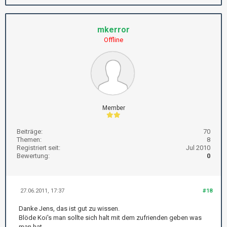
mkerror
Offline
Member
Beiträge:
70
Themen:
8
Registriert seit:
Jul 2010
Bewertung:
0
27.06.2011, 17:37
#18
Danke Jens, das ist gut zu wissen.
Blöde Koi's man sollte sich halt mit dem zufrienden geben was
man hat.