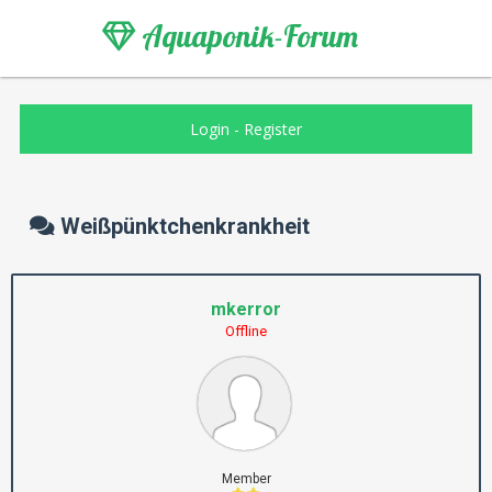
Aquaponik-Forum
Login
-
Register
Weißpünktchenkrankheit
mkerror
Offline
Member