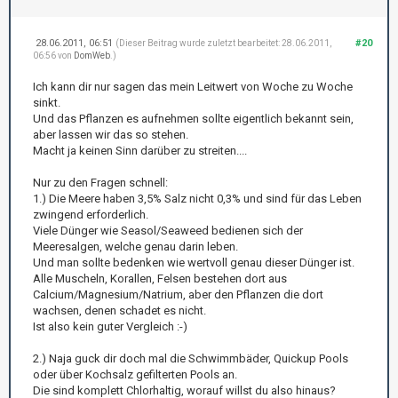
28.06.2011, 06:51
#20
(Dieser Beitrag wurde zuletzt bearbeitet: 28.06.2011,
06:56 von
DomWeb
.)
Ich kann dir nur sagen das mein Leitwert von Woche zu Woche
sinkt.
Und das Pflanzen es aufnehmen sollte eigentlich bekannt sein,
aber lassen wir das so stehen.
Macht ja keinen Sinn darüber zu streiten....
Nur zu den Fragen schnell:
1.) Die Meere haben 3,5% Salz nicht 0,3% und sind für das Leben
zwingend erforderlich.
Viele Dünger wie Seasol/Seaweed bedienen sich der
Meeresalgen, welche genau darin leben.
Und man sollte bedenken wie wertvoll genau dieser Dünger ist.
Alle Muscheln, Korallen, Felsen bestehen dort aus
Calcium/Magnesium/Natrium, aber den Pflanzen die dort
wachsen, denen schadet es nicht.
Ist also kein guter Vergleich :-)
2.) Naja guck dir doch mal die Schwimmbäder, Quickup Pools
oder über Kochsalz gefilterten Pools an.
Die sind komplett Chlorhaltig, worauf willst du also hinaus?