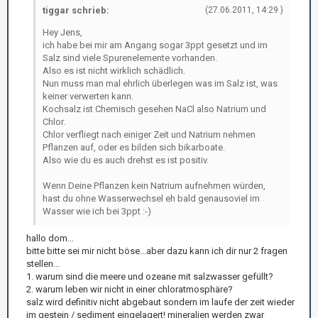
tiggar schrieb:
(27.06.2011, 14:29 )
Hey Jens,
ich habe bei mir am Angang sogar 3ppt gesetzt und im
Salz sind viele Spurenelemente vorhanden.
Also es ist nicht wirklich schädlich.
Nun muss man mal ehrlich überlegen was im Salz ist, was
keiner verwerten kann.
Kochsalz ist Chemisch gesehen NaCl also Natrium und
Chlor.
Chlor verfliegt nach einiger Zeit und Natrium nehmen
Pflanzen auf, oder es bilden sich bikarboate.
Also wie du es auch drehst es ist positiv.
Wenn Deine Pflanzen kein Natrium aufnehmen würden,
hast du ohne Wasserwechsel eh bald genausoviel im
Wasser wie ich bei 3ppt :-)
hallo dom...
bitte bitte sei mir nicht böse...aber dazu kann ich dir nur 2 fragen
stellen...
1. warum sind die meere und ozeane mit salzwasser gefüllt?
2. warum leben wir nicht in einer chloratmosphäre?
salz wird definitiv nicht abgebaut sondern im laufe der zeit wieder
im gestein / sediment eingelagert! mineralien werden zwar