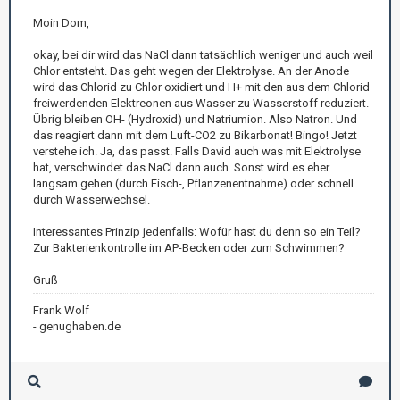
Moin Dom,
okay, bei dir wird das NaCl dann tatsächlich weniger und auch weil
Chlor entsteht. Das geht wegen der Elektrolyse. An der Anode
wird das Chlorid zu Chlor oxidiert und H+ mit den aus dem Chlorid
freiwerdenden Elektreonen aus Wasser zu Wasserstoff reduziert.
Übrig bleiben OH- (Hydroxid) und Natriumion. Also Natron. Und
das reagiert dann mit dem Luft-CO2 zu Bikarbonat! Bingo! Jetzt
verstehe ich. Ja, das passt. Falls David auch was mit Elektrolyse
hat, verschwindet das NaCl dann auch. Sonst wird es eher
langsam gehen (durch Fisch-, Pflanzenentnahme) oder schnell
durch Wasserwechsel.
Interessantes Prinzip jedenfalls: Wofür hast du denn so ein Teil?
Zur Bakterienkontrolle im AP-Becken oder zum Schwimmen?
Gruß
Frank Wolf
- genughaben.de