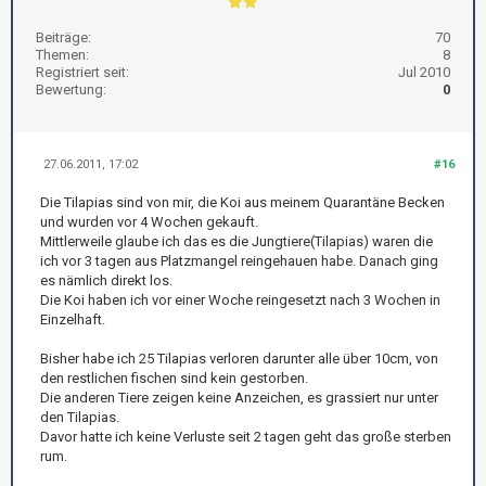
Beiträge:
70
Themen:
8
Registriert seit:
Jul 2010
Bewertung:
0
27.06.2011, 17:02
#16
Die Tilapias sind von mir, die Koi aus meinem Quarantäne Becken
und wurden vor 4 Wochen gekauft.
Mittlerweile glaube ich das es die Jungtiere(Tilapias) waren die
ich vor 3 tagen aus Platzmangel reingehauen habe. Danach ging
es nämlich direkt los.
Die Koi haben ich vor einer Woche reingesetzt nach 3 Wochen in
Einzelhaft.
Bisher habe ich 25 Tilapias verloren darunter alle über 10cm, von
den restlichen fischen sind kein gestorben.
Die anderen Tiere zeigen keine Anzeichen, es grassiert nur unter
den Tilapias.
Davor hatte ich keine Verluste seit 2 tagen geht das große sterben
rum.